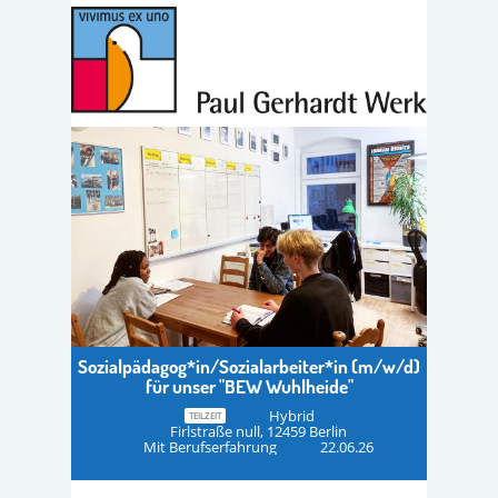
Sozialpädagog*in/Sozialarbeiter*in (m/w/d)
für unser "BEW Wuhlheide"
Hybrid
TEILZEIT
Firlstraße null, 12459 Berlin
Mit Berufserfahrung
22.06.26